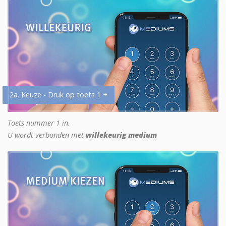
2a. Keuze - Druk op toets 1 +
Toets nummer 1 in.
U wordt verbonden met
willekeurig medium