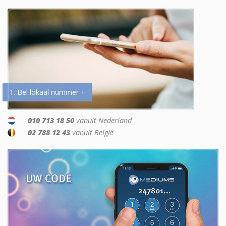
1. Bel lokaal nummer +
010 713 18 50
vanuit Nederland
02 788 12 43
vanuit België