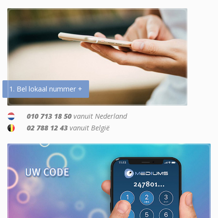
1. Bel lokaal nummer +
010 713 18 50
vanuit Nederland
02 788 12 43
vanuit België