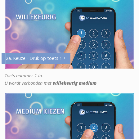
2a. Keuze - Druk op toets 1 +
Toets nummer 1 in.
U wordt verbonden met
willekeurig medium