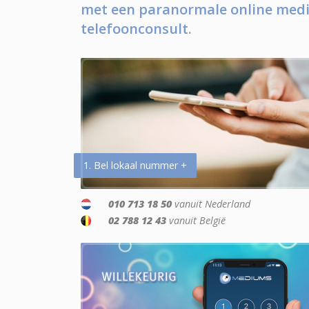
met een paranormale online medi
telefoonconsult.
1. Bel lokaal nummer +
010 713 18 50
vanuit Nederland
02 788 12 43
vanuit België