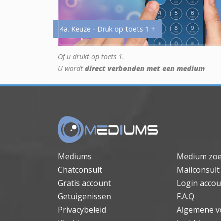
4a. Keuze - Druk op toets 1 +
Of u drukt op toets 1.
U wordt
direct verbonden met een medium
Mediums
Medium zo
Chatconsult
Mailconsult
Gratis account
Login accou
Getuigenissen
F.A.Q
Privacybeleid
Algemene v