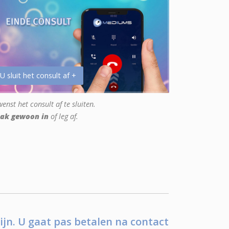
 U sluit het consult af +
enst het consult af te sluiten.
ak gewoon in
of leg af.
ijn. U gaat pas betalen na contact