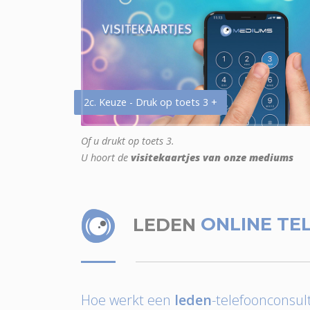
2c. Keuze - Druk op toets 3 +
Of u drukt op toets 3.
U hoort de
visitekaartjes van onze mediums
LEDEN
ONLINE TE
Hoe werkt een
leden
-telefoonconsult