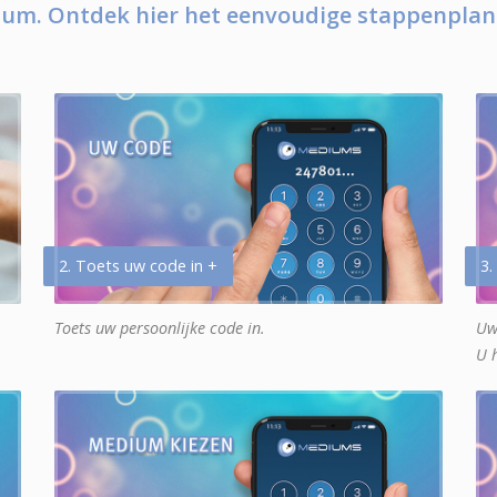
um. Ontdek hier het eenvoudige stappenplan
2. Toets uw code in +
3.
Toets uw persoonlijke code in.
Uw
U 