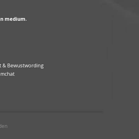
en medium
.
ht & Bewustwording
umchat
den