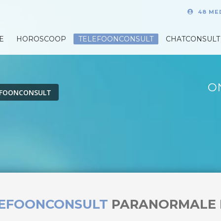
48 ME
E
HOROSCOOP
TELEFOONCONSULT
CHATCONSULT
O
EFOONCONSULT
LEFOONCONSULT
PARANORMALE 