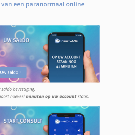
 van een paranormaal online
 Uw saldo +
 saldo bevestiging.
hoort hoeveel
minuten op uw account
staan.