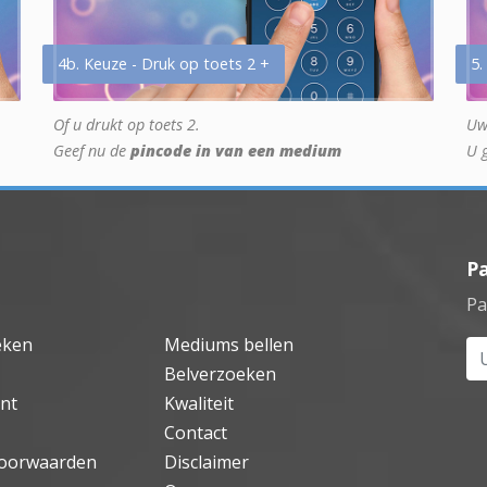
4b. Keuze - Druk op toets 2 +
5.
Of u drukt op toets 2.
Uw
Geef nu de
pincode in van een medium
U 
P
Pa
eken
Mediums bellen
Uw
Belverzoeken
nt
Kwaliteit
Contact
oorwaarden
Disclaimer