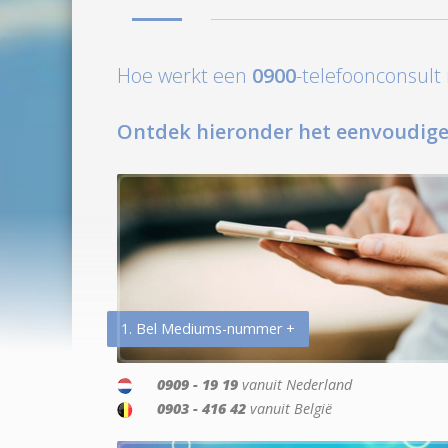
Hoe werkt een
0900
-telefoonconsul
Ontdek hieronder het eenvoudige
1. Bel Mediums-nummer +
0909 - 19 19
vanuit Nederland
0903 - 416 42
vanuit België