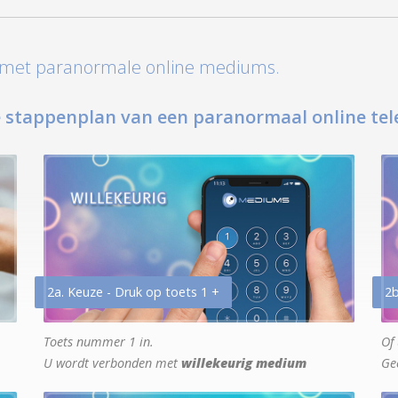
t met paranormale online mediums.
 stappenplan van een paranormaal online tel
2a. Keuze - Druk op toets 1 +
2b
Toets nummer 1 in.
Of 
U wordt verbonden met
willekeurig medium
Ge