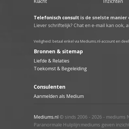
Klacht
Inzichten
Telefonisch consult
is de snelste manier
Liever schriftelijk? Chat en e-mail kan ook, al
Veiligheid: betaal enkel via Mediums.nl-account en de
Bronnen & sitemap
Liefde & Relaties
Toekomst & Begeleiding
Consulenten
Aanmelden als Medium
Mediums.nl
© sinds 2006 - 2026
- mediums N
Paranormale Hulplijn:mediums geven inzich