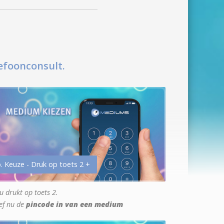
efoonconsult.
. Keuze - Druk op toets 2 +
u drukt op toets 2.
ef nu de
pincode in van een medium