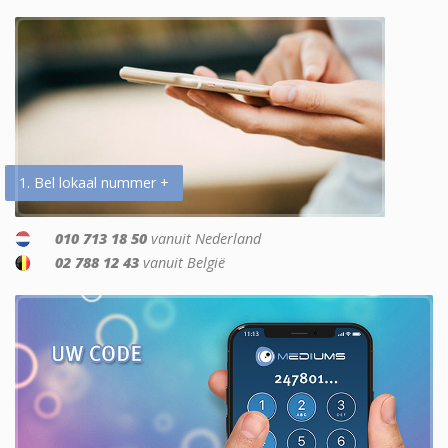
1. Bel lokaal nummer +
010 713 18 50
vanuit Nederland
02 788 12 43
vanuit België