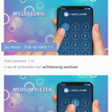
2a. Keuze - Druk op toets 1 +
Toets nummer 1 in.
U wordt verbonden met
willekeurig medium