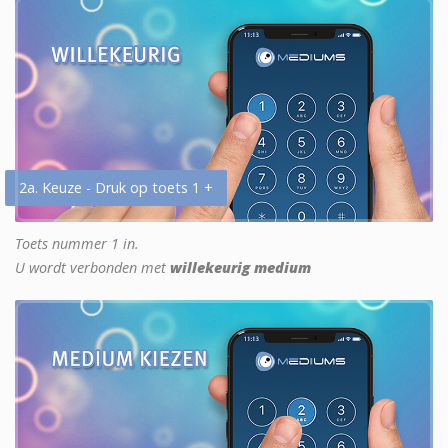
2a. Keuze - Druk op toets 1 +
Toets nummer 1 in.
U wordt verbonden met
willekeurig medium