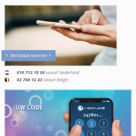
1. Bel lokaal nummer +
010 713 18 50
vanuit Nederland
02 788 12 43
vanuit België