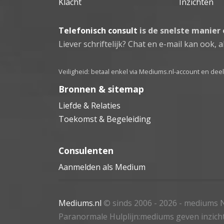
Klacht
Inzichten
Telefonisch consult
is de snelste manier
Liever schriftelijk? Chat en e-mail kan ook, al
Veiligheid: betaal enkel via Mediums.nl-account en de
Bronnen & sitemap
Liefde & Relaties
Toekomst & Begeleiding
Consulenten
Aanmelden als Medium
Mediums.nl
© sinds 2006 - 2026
- mediums N
Paranormale Hulplijn:mediums geven inzich