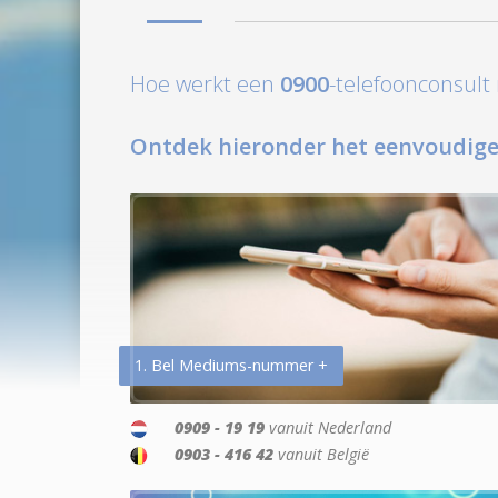
Hoe werkt een
0900
-telefoonconsul
Ontdek hieronder het eenvoudige
1. Bel Mediums-nummer +
0909 - 19 19
vanuit Nederland
0903 - 416 42
vanuit België