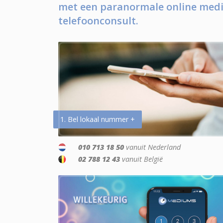
met een paranormale online medi
telefoonconsult.
1. Bel lokaal nummer +
010 713 18 50
vanuit Nederland
02 788 12 43
vanuit België