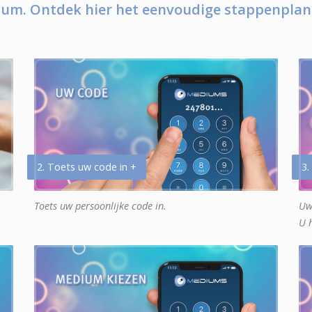
um. Ontdek hier het eenvoudige stappenplan
2. Toets uw code in +
3.
Toets uw persoonlijke code in.
Uw
U 