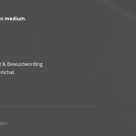
en medium
.
ht & Bewustwording
umchat
den