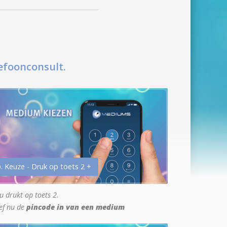
efoonconsult.
. Keuze - Druk op toets 2 +
u drukt op toets 2.
ef nu de
pincode in van een medium