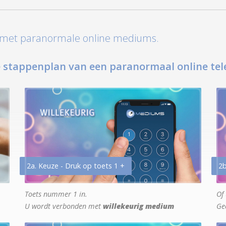
t met paranormale online mediums.
 stappenplan van een paranormaal online tel
2a. Keuze - Druk op toets 1 +
2b
Toets nummer 1 in.
Of 
U wordt verbonden met
willekeurig medium
Ge