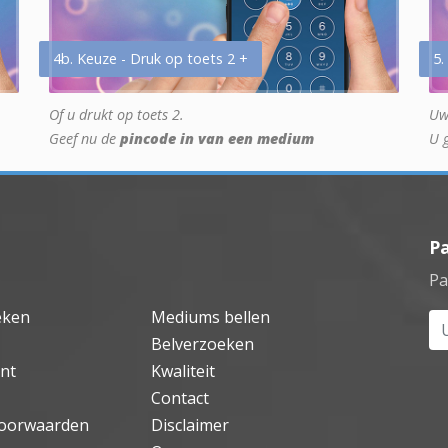
4b. Keuze - Druk op toets 2 +
5.
Of u drukt op toets 2.
Uw
Geef nu de
pincode in van een medium
U 
P
Pa
eken
Mediums bellen
Uw
Belverzoeken
nt
Kwaliteit
Contact
oorwaarden
Disclaimer