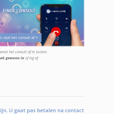
 U sluit het consult af +
enst het consult af te sluiten.
ak gewoon in
of leg af.
ijn. U gaat pas betalen na contact