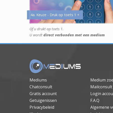
4a. Keuze - Druk op toets 1 +
Of u drukt op toets 1.
U wordt
direct verbonden met een medium
Mediums
Medium zo
Chatconsult
Mailconsult
Gratis account
Login accou
Getuigenissen
F.A.Q
Privacybeleid
Algemene v