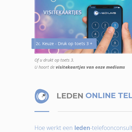
2c. Keuze - Druk op toets 3 +
Of u drukt op toets 3.
U hoort de
visitekaartjes van onze mediums
LEDEN
ONLINE TE
Hoe werkt een
leden
-telefoonconsult