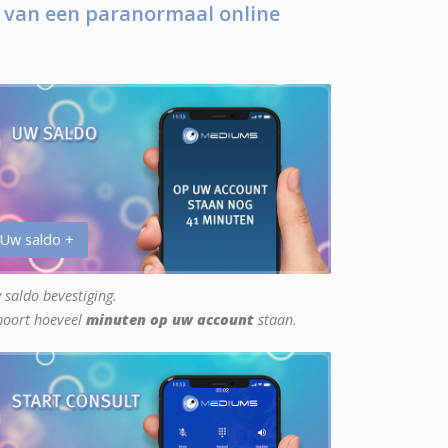
 van een paranormaal online
 Uw saldo +
 saldo bevestiging.
hoort hoeveel
minuten op uw account
staan.